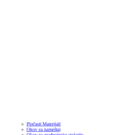
Pločasti Materijali
Okov za nameštaj
Okov za građevinsku stolariju