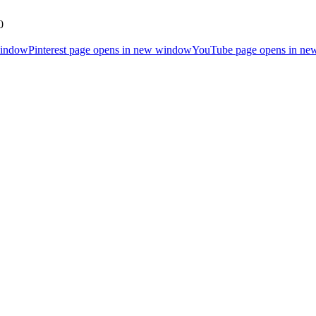
0
window
Pinterest page opens in new window
YouTube page opens in n