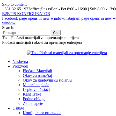
Skip to content
+381 32 651 922
office@tis.rs
Pon - Pet 8:00 - 16:00 | Sub 8:00 - 13:0
B2B
TIS KONFIGURATOR
Facebook page opens in new window
Instagram page opens in new 
window
Search:
Tis – Pločasti materijali za opremanje enterijera
Pločasti materijali i okovi za opremanje enterijera
Naslovna
Proizvodi
Pločasti Materijali
Okov za nameštaj
Okov za građevinsku stolariju
Mineralne ploče
Lepkovi i čistači
Kant Trake
Podne obloge
Zidne tapete
Usluge
Konfigurator proizvoda