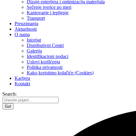
Dizajn enterijera i optimizacija materijala
Sečenje iverice po meri
Kantovanje i lepljenje
Transport
Preuzimanja
Aktuelnosti
O nama
Istorijat
Distributivni Centri
Galerija
Identifikacioni podaci
Uslovi korišćenja
Politika privatnosti
Kako koristimo kolačiće (Cookies)
Karijera
Kontakt
Search: