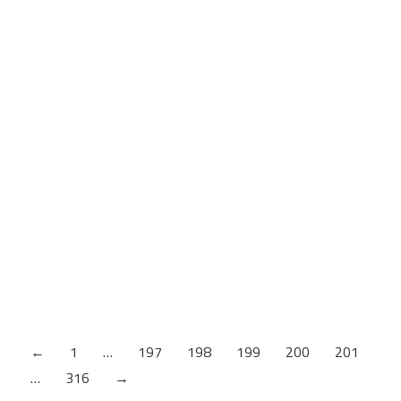
CLAMEX P14/10 MEDIUS
Kliknite na sliku za pregled. Odvojivi spoj za nameštaj,
instalira se za nekoliko sekundi Dodatak za Clamex
P-14 za spojeve pregradnih panela od 16 mm
Estetski izgled sa jedva vidljivim otvorom za pristup
od 6 mm Visoka sila stezanja za savršeno zatvorene
spojeve Idealno za spojeve pregradnih panela u
komodama, policama ili ormarićima Planiranje:
Tehnički…
←
1
…
197
198
199
200
201
…
316
→