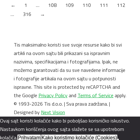
←
1
…
108
109
110
111
112
…
316
→
Tis maksimalno koristi sve svoje resurse kako bi svi
artikli na ovom sajtu bili prikazani sa ispravnim
nazivima, specifikacijama i fotografijama. Ipak, ne
možemo garantovati da su sve navedene informacije
i fotografije artikala na ovom sajtu u potpunosti
ispravne. This site is protected by reCAPTCHA and
the Google
Privacy Policy
and
Terms of Service
apply.
© 1993-2026 Tis d.o.o. | Sva prava zadržana. |
Designed by
Next Vision
Ovaj sajt koristi kolačiće kako bi poboljšao korisničko iskustvo.
Nastavkom korišćenja ovog sajta slažete se sa upotrebom
kolačića.
Prihvatam
Kako koristimo kolačiće (Cookies)