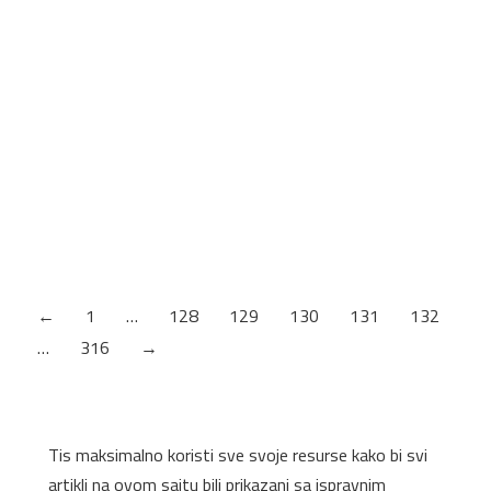
vrste proizvoda za kućnu dekoraciju u svojim…
Zidna tapeta Warm (15.36×1.06m) DU&KA
Brend DU&KA Dužina 15,36 Širina 1.06 Kolekcija Modern
Mood Kom/pakovanje 10,282m2/1 rolna Minimalna količina
Rolna Primena Uređenje enterijera Šifra proizvoda:
DK16112-2MM EST. 1972 45 DIZAJNERA 80000+
PROIZVODA EVDEMA je jedna od najvećih i najpouzdanijih
kompanija u Turskoj od 1972. godine. EVDEMA nudi sve
vrste proizvoda za kućnu dekoraciju u svojim…
←
1
…
128
129
130
131
132
…
316
→
Tis maksimalno koristi sve svoje resurse kako bi svi
artikli na ovom sajtu bili prikazani sa ispravnim