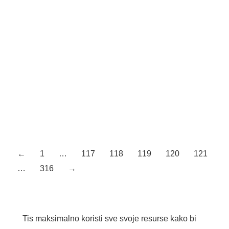
Kliknite na sliku za pregled. (Poručivanje na upit)
Informacije za poručivanje Naziv artikla Šifra LAMELLO –
EXTRACTOR STUB 23MM ZA KEKSERICU 90* L-
331005
LAMELLO – SPACER 40X1X22MM ZA
KEKSERICU
Kliknite na sliku za pregled. (Poručivanje na upit)
Informacije za poručivanje Naziv artikla Šifra LAMELLO –
SPACER 40X1X22MM ZA KEKSERICU L-322510
←
1
…
117
118
119
120
121
…
316
→
Tis maksimalno koristi sve svoje resurse kako bi