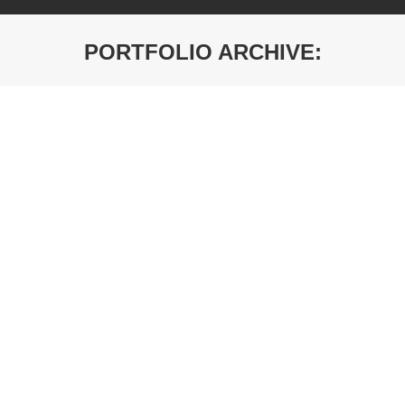
PORTFOLIO ARCHIVE:
You are here:
CRYSTAL MATT Gallasia 2800 x 1300 x 19
mm Rehau
Debljina: 19mm
CRYSTAL MATT Luminoso 2800 x 1300 x 19
mm Rehau
Debljina: 19mm
CLAMEX – ŠABLON P-14 NASTAVAK
Kliknite na sliku za pregled. (Poručivanje na upit)