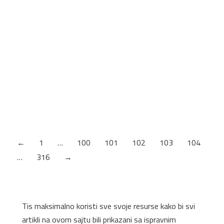
CM SLAVINA EGEO D-50 COPPER
BRONZE
Kliknite na sliku za pregled. – Boja: bronza – ∅ mm
50 Informacije za poručivanje Naziv artikla Šifra CM
SLAVINA EGEO D-50 COPPER BRONZE
9800MISCCRM.L29
←
1
…
100
101
102
103
104
…
316
→
Tis maksimalno koristi sve svoje resurse kako bi svi
artikli na ovom sajtu bili prikazani sa ispravnim