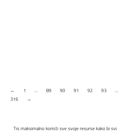
SKRIVENI AUTOMAT ZA VRATA 550 EN-2-3-4-5
Planiranje: Opis: Snaga (podesiva) EN-2-3-4-5 Ugradni
mehanizam Za vrata sa maksimalnom širinom od 1100mm i
maksimalnom težinom od 80Kg. (u maksimalnom otvaranju
do 90º širina vrata max 1250 i težina 100 kg) Debljina
drvenih vrata min 45mm i metalnih vrata min 41mm.
Regulacija preko 2 nezavisna ventila. Ispitano na požar
EN1634 Regulacija brzine zatvaranja između…
←
1
…
89
90
91
92
93
…
316
→
Tis maksimalno koristi sve svoje resurse kako bi svi