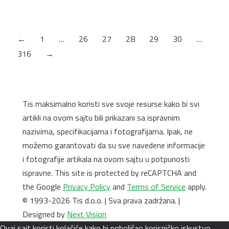
traje do 3 godine u poređenju sa standardnim filterima čiji
životni vek je otprilike 3 do 6 meseci. Kako bi…
←
1
…
26
27
28
29
30
…
316
→
Tis maksimalno koristi sve svoje resurse kako bi svi
artikli na ovom sajtu bili prikazani sa ispravnim
nazivima, specifikacijama i fotografijama. Ipak, ne
možemo garantovati da su sve navedene informacije
i fotografije artikala na ovom sajtu u potpunosti
ispravne. This site is protected by reCAPTCHA and
the Google
Privacy Policy
and
Terms of Service
apply.
© 1993-2026 Tis d.o.o. | Sva prava zadržana. |
Designed by
Next Vision
Ovaj sajt koristi kolačiće kako bi poboljšao korisničko iskustvo.