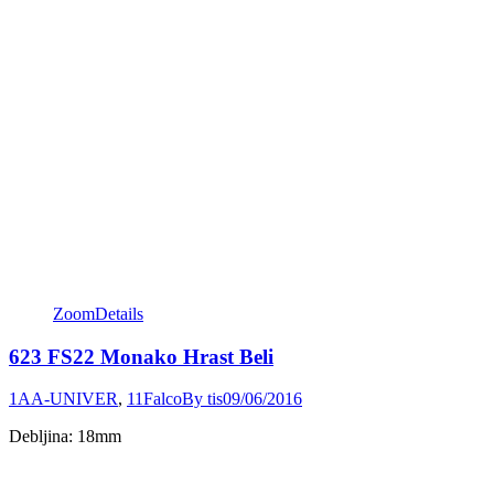
Zoom
Details
623 FS22 Monako Hrast Beli
1AA-UNIVER
,
11Falco
By
tis
09/06/2016
Debljina: 18mm