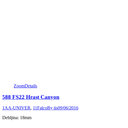
Zoom
Details
588 FS22 Hrast Canyon
1AA-UNIVER
,
11Falco
By
tis
09/06/2016
Debljina: 18mm