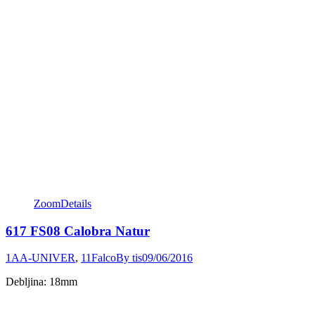
Zoom
Details
617 FS08 Calobra Natur
1AA-UNIVER
,
11Falco
By
tis
09/06/2016
Debljina: 18mm