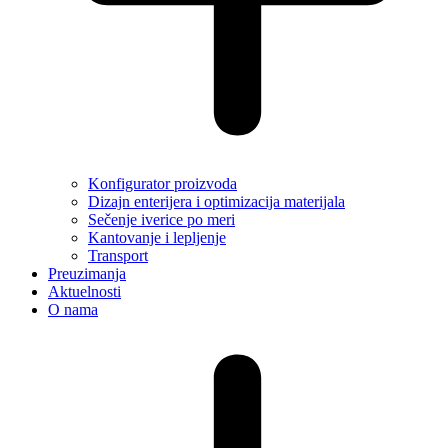
Konfigurator proizvoda
Dizajn enterijera i optimizacija materijala
Sečenje iverice po meri
Kantovanje i lepljenje
Transport
Preuzimanja
Aktuelnosti
O nama