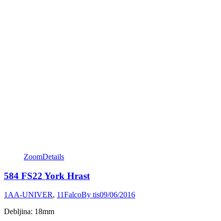
Zoom
Details
584 FS22 York Hrast
1AA-UNIVER
,
11Falco
By
tis
09/06/2016
Debljina: 18mm