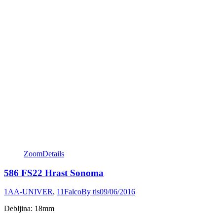
Zoom
Details
586 FS22 Hrast Sonoma
1AA-UNIVER
,
11Falco
By
tis
09/06/2016
Debljina: 18mm