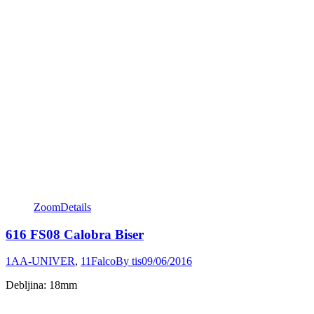
Zoom
Details
616 FS08 Calobra Biser
1AA-UNIVER
,
11Falco
By
tis
09/06/2016
Debljina: 18mm