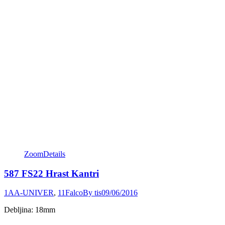
Zoom
Details
587 FS22 Hrast Kantri
1AA-UNIVER
,
11Falco
By
tis
09/06/2016
Debljina: 18mm