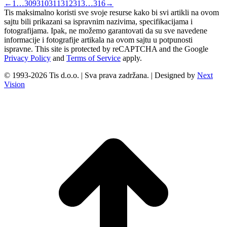
←
1
…
309
310
311
312
313
…
316
→
Tis maksimalno koristi sve svoje resurse kako bi svi artikli na ovom
sajtu bili prikazani sa ispravnim nazivima, specifikacijama i
fotografijama. Ipak, ne možemo garantovati da su sve navedene
informacije i fotografije artikala na ovom sajtu u potpunosti
ispravne. This site is protected by reCAPTCHA and the Google
Privacy Policy
and
Terms of Service
apply.
© 1993-2026 Tis d.o.o. | Sva prava zadržana. | Designed by
Next
Vision