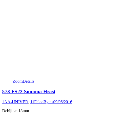
Zoom
Details
578 FS22 Sonoma Hrast
1AA-UNIVER
,
11Falco
By
tis
09/06/2016
Debljina: 18mm