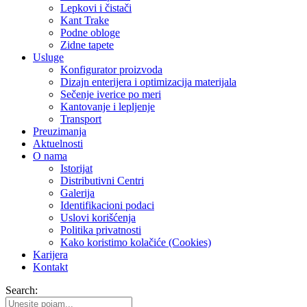
Lepkovi i čistači
Kant Trake
Podne obloge
Zidne tapete
Usluge
Konfigurator proizvoda
Dizajn enterijera i optimizacija materijala
Sečenje iverice po meri
Kantovanje i lepljenje
Transport
Preuzimanja
Aktuelnosti
O nama
Istorijat
Distributivni Centri
Galerija
Identifikacioni podaci
Uslovi korišćenja
Politika privatnosti
Kako koristimo kolačiće (Cookies)
Karijera
Kontakt
Search: