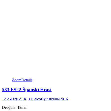
Zoom
Details
583 FS22 Španski Hrast
1AA-UNIVER
,
11Falco
By
tis
09/06/2016
Debljina: 18mm