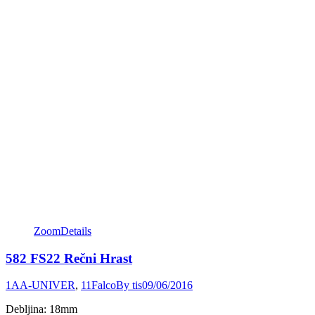
Zoom
Details
582 FS22 Rečni Hrast
1AA-UNIVER
,
11Falco
By
tis
09/06/2016
Debljina: 18mm