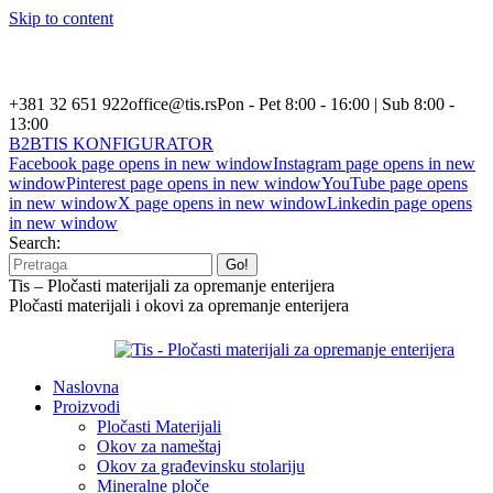
Skip to content
+381 32 651 922
office@tis.rs
Pon - Pet 8:00 - 16:00 | Sub 8:00 -
13:00
B2B
TIS KONFIGURATOR
Facebook page opens in new window
Instagram page opens in new
window
Pinterest page opens in new window
YouTube page opens
in new window
X page opens in new window
Linkedin page opens
in new window
Search:
Tis – Pločasti materijali za opremanje enterijera
Pločasti materijali i okovi za opremanje enterijera
Naslovna
Proizvodi
Pločasti Materijali
Okov za nameštaj
Okov za građevinsku stolariju
Mineralne ploče