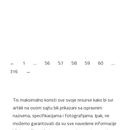
Zidna obloga Kronospan SRB
K003FP/K210PE 4100x640x10mm
Debljina: 8mm
←
1
…
56
57
58
59
60
…
316
→
Tis maksimalno koristi sve svoje resurse kako bi svi
artikli na ovom sajtu bili prikazani sa ispravnim
nazivima, specifikacijama i fotografijama. Ipak, ne
možemo garantovati da su sve navedene informacije