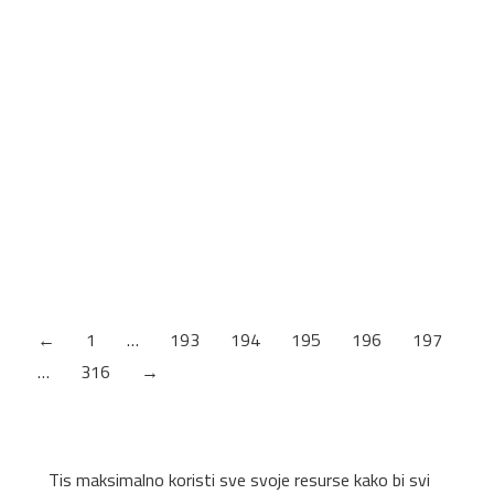
Kliknite na sliku za pregled. Informacije za poručivanje
Naziv artikla Šifra FISCHER BIT DRŽAČ FHB W1 F-
533148 FISCHER BIT QVICK FHB W1 F-533150
PH BIT
Kliknite na sliku za pregled. Informacije za poručivanje
Naziv artikla Šifra FISCHER BIT FPB PH 1 PROFI F-
533118 FISCHER BIT FPB PH 2 PROFI F-533119
FISCHER BIT FPB PH 3 PROFI F-533120
←
1
…
193
194
195
196
197
…
316
→
Tis maksimalno koristi sve svoje resurse kako bi svi