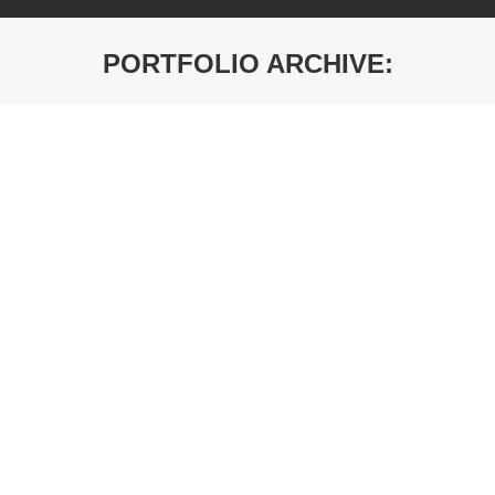
PORTFOLIO ARCHIVE:
You are here:
Radna ploča Crna mat
Šifra artikla: 190 RS
Radna ploča Sivi kamen
Šifra artikla: 112 RS
Radna ploča Bela kora
Šifra artikla: 101 PE