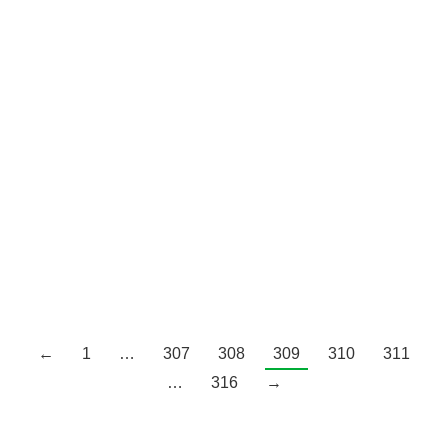
Radna ploča Saloma
Šifra artikla: 1702 PG
242 FS15 Žuta
Debljina: 18mm
215 FS15 Narandžasta
Debljina: 18mm
←
1
…
307
308
309
310
311
…
316
→