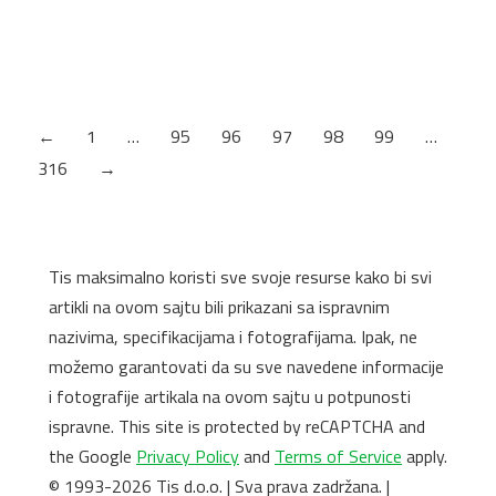
NIKL SATEN 7051651 ROZETNA ZA VRATA – KLUČ
FI-50 CRNA 7051714 ROZETNA ZA VRATA – KLUČ
FI-50 NIKL SATEN 7051751
←
1
…
95
96
97
98
99
…
316
→
Tis maksimalno koristi sve svoje resurse kako bi svi
artikli na ovom sajtu bili prikazani sa ispravnim
nazivima, specifikacijama i fotografijama. Ipak, ne
možemo garantovati da su sve navedene informacije
i fotografije artikala na ovom sajtu u potpunosti
ispravne. This site is protected by reCAPTCHA and
the Google
Privacy Policy
and
Terms of Service
apply.
© 1993-2026 Tis d.o.o. | Sva prava zadržana. |