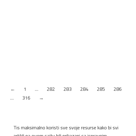
Šifra artikla: 28729
KANT TRAKA LEŠNIK
Šifra artikla: 28722
←
1
…
282
283
284
285
286
…
316
→
Tis maksimalno koristi sve svoje resurse kako bi svi
artikli na ovom sajtu bili prikazani sa ispravnim