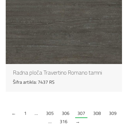
Radna ploča Travertino Romano tamni
Šifra artikla: 7437 RS
←
1
…
305
306
307
308
309
…
316
→