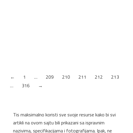
Kliknite na sliku za pregled. Planiranje Pop Up
zauzima minimum prostora na radnoj površini.
Namenjen za kuhinje, sobe I kancelarije Veoma lako
se postavlja u standardni otvor θ80+1mm. Lagani
pritisak na gornju površinu uređaja čini da se
mehanizam podigne u radni položaj. U kućište
proizvedeno od najfinijeg aluminijuma i plastike mogu
se smestiti utičnice i USB punjači,…
←
1
…
209
210
211
212
213
…
316
→
Tis maksimalno koristi sve svoje resurse kako bi svi
artikli na ovom sajtu bili prikazani sa ispravnim
nazivima, specifikacijama i fotografijama. Ipak, ne