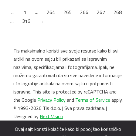
Šifra artikla: 17164hg
←
1
…
264
265
266
267
268
…
316
→
Tis maksimalno koristi sve svoje resurse kako bi svi
artikli na ovom sajtu bili prikazani sa ispravnim
nazivima, specifikacijama i fotografijama. Ipak, ne
možemo garantovati da su sve navedene informacije
i fotografije artikala na ovom sajtu u potpunosti
ispravne. This site is protected by reCAPTCHA and
the Google
Privacy Policy
and
Terms of Service
apply.
© 1993-2026 Tis d.o.o. | Sva prava zadržana. |
Designed by
Next Vision
Ovaj sajt koristi kolačiće kako bi poboljšao korisničko